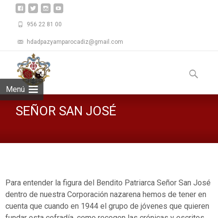
956 22 81 00
hdadpazyamparocadiz@gmail.com
Saltar
al
Buscar:
contenid
Menú
SEÑOR SAN JOSÉ
Para entender la figura del Bendito Patriarca Señor San José
dentro de nuestra Corporación nazarena hemos de tener en
cuenta que cuando en 1944 el grupo de jóvenes que quieren
fundar esta cofradía, como recogen las crónicas y escritos