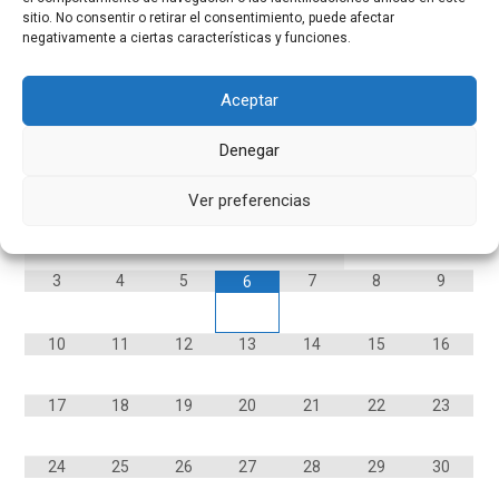
sitio. No consentir o retirar el consentimiento, puede afectar
negativamente a ciertas características y funciones.
Calendario
Aceptar
AGOSTO
2026
Denegar
L
M
M
J
V
S
D
Ver preferencias
1
2
3
4
5
7
8
9
6
10
11
12
13
14
15
16
17
18
19
20
21
22
23
24
25
26
27
28
29
30