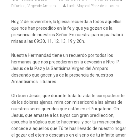
,
Difuntos
VirgendelAmparo
Lucía Mayoral Pérez de la Lastra
Hoy, 2 de noviembre, la Iglesia recuerda a todos aquellos
que nos han precedido en la fe y que ya gozan de la
presencia de nuestros Señor. En nuestra parroquia habrá
misas a las 09:30, 11, 12, 13, 19 y 20h.
Nuestra Hermandad tiene un recuerdo por todos los
hermanos que nos precedieron en la devoción a Ntro. P.
Jesús de la Paz y la Santísima Virgen del Amparo
deseando que gocen ya de la presencia de nuestros
Amantísimos Titulares.
Oh buen Jesús, que durante toda tu vida te compadeciste
de los dolores ajenos, mira con misericordia las almas de
nuestros seres queridos que están en el Purgatorio. Oh
Jesús, que amaste a los tuyos con gran predilección,
escucha la súplica que te hacemos, y por tu misericordia
concede a aquellos que Tú te has llevado de nuestro hogar
el gozar del eterno descanso en el seno de tu infinito amor.