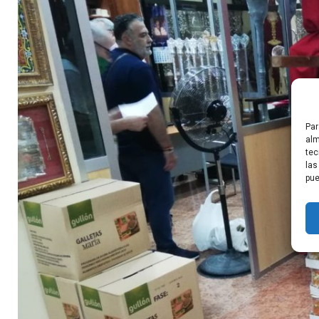
Par
alm
tec
las
pue