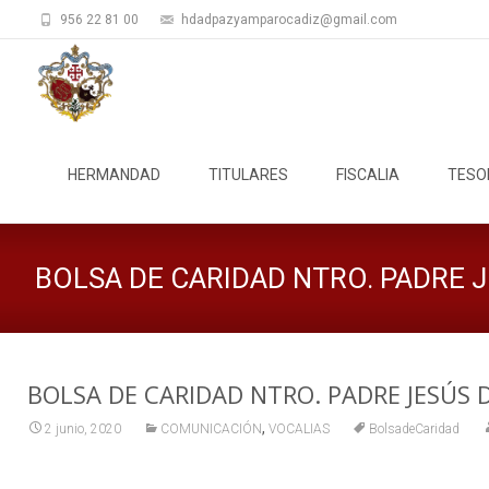
956 22 81 00
hdadpazyamparocadiz@gmail.com
Saltar
al
HERMANDAD
TITULARES
FISCALIA
TESO
contenido
BOLSA DE CARIDAD NTRO. PADRE J
BOLSA DE CARIDAD NTRO. PADRE JESÚS D
,
2 junio, 2020
COMUNICACIÓN
VOCALIAS
BolsadeCaridad