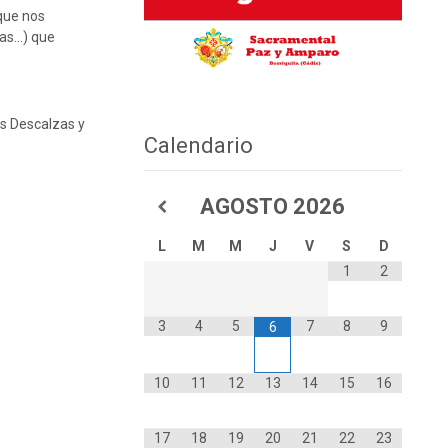
 que nos
vas…) que
s Descalzas y
Calendario
AGOSTO
2026
L
M
M
J
V
S
D
1
2
3
4
5
7
8
9
6
10
11
12
13
14
15
16
17
18
19
20
21
22
23