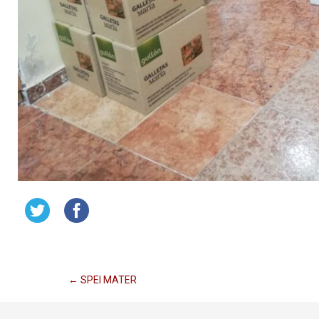
Navegación
←
SPEI MATER