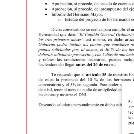
Par
alm
tec
las
pue