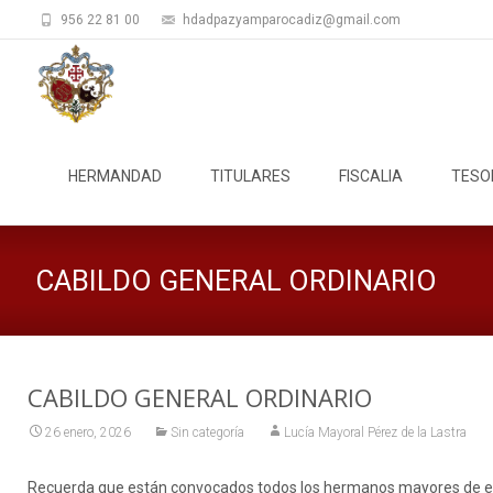
956 22 81 00
hdadpazyamparocadiz@gmail.com
Saltar
al
HERMANDAD
TITULARES
FISCALIA
TESO
contenido
CABILDO GENERAL ORDINARIO
CABILDO GENERAL ORDINARIO
26 enero, 2026
Sin categoría
Lucía Mayoral Pérez de la Lastra
Recuerda que están convocados todos los hermanos mayores de eda