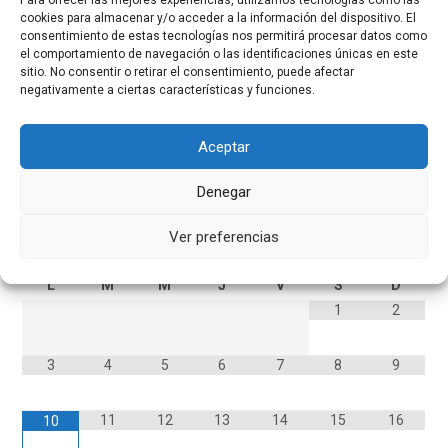
Para ofrecer las mejores experiencias, utilizamos tecnologías como las
cookies para almacenar y/o acceder a la información del dispositivo. El
consentimiento de estas tecnologías nos permitirá procesar datos como
el comportamiento de navegación o las identificaciones únicas en este
sitio. No consentir o retirar el consentimiento, puede afectar
negativamente a ciertas características y funciones.
Aceptar
Calendario
Denegar
Ver preferencias
AGOSTO
2026
L
M
M
J
V
S
D
1
2
3
4
5
6
7
8
9
11
12
13
14
15
16
10