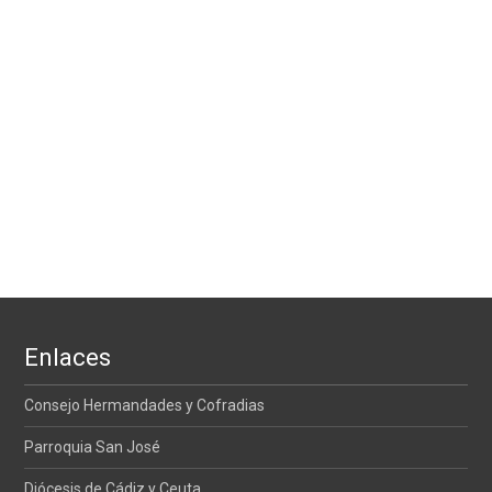
Enlaces
Consejo Hermandades y Cofradias
Parroquia San José
Diócesis de Cádiz y Ceuta