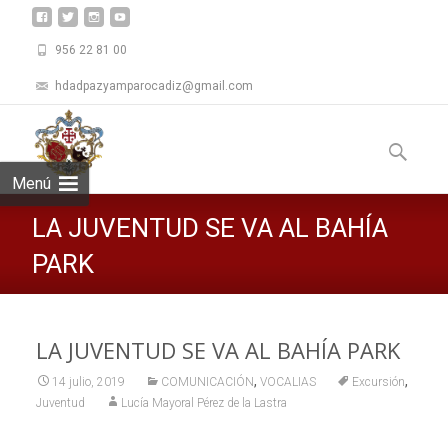
956 22 81 00
hdadpazyamparocadiz@gmail.com
Saltar
al
Buscar:
contenid
Menú
LA JUVENTUD SE VA AL BAHÍA
PARK
LA JUVENTUD SE VA AL BAHÍA PARK
,
,
14 julio, 2019
COMUNICACIÓN
VOCALIAS
Excursión
Juventud
Lucía Mayoral Pérez de la Lastra