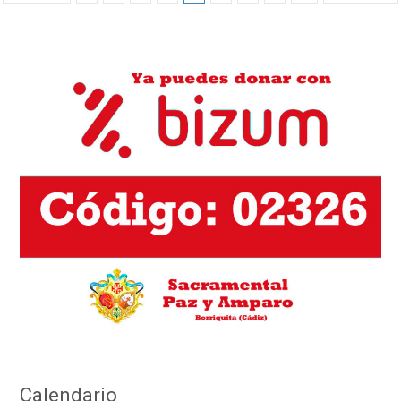
de
entradas
Calendario