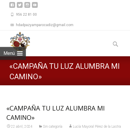
956 22 81 00
hdadpazyamparocadiz@gmail.com
Saltar
al
Buscar:
contenid
Menú
«CAMPAÑA TU LUZ ALUMBRA MI
CAMINO»
«CAMPAÑA TU LUZ ALUMBRA MI
CAMINO»
22 abril, 2024
Sin categoría
Lucía Mayoral Pérez de la Lastra