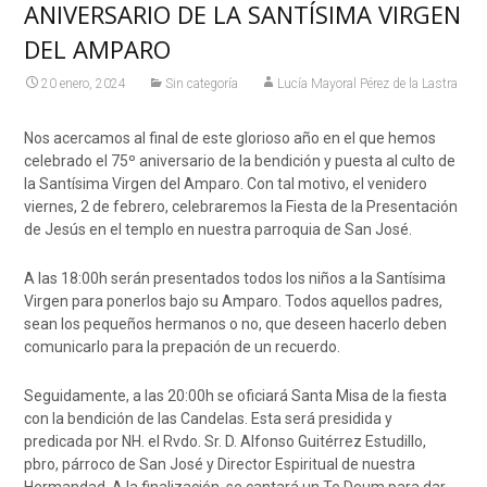
ANIVERSARIO DE LA SANTÍSIMA VIRGEN
DEL AMPARO
20 enero, 2024
Sin categoría
Lucía Mayoral Pérez de la Lastra
Nos acercamos al final de este glorioso año en el que hemos
celebrado el 75º aniversario de la bendición y puesta al culto de
la Santísima Virgen del Amparo. Con tal motivo, el venidero
viernes, 2 de febrero, celebraremos la Fiesta de la Presentación
de Jesús en el templo en nuestra parroquia de San José.
A las 18:00h serán presentados todos los niños a la Santísima
Virgen para ponerlos bajo su Amparo. Todos aquellos padres,
sean los pequeños hermanos o no, que deseen hacerlo deben
comunicarlo para la prepación de un recuerdo.
Seguidamente, a las 20:00h se oficiará Santa Misa de la fiesta
con la bendición de las Candelas. Esta será presidida y
predicada por NH. el Rvdo. Sr. D. Alfonso Guitérrez Estudillo,
pbro, párroco de San José y Director Espiritual de nuestra
Hermandad. A la finalización, se cantará un Te Deum para dar