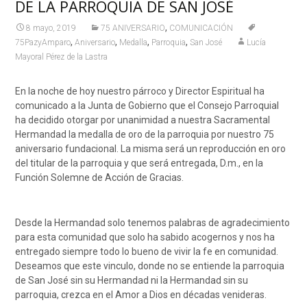
DE LA PARROQUIA DE SAN JOSÉ
,
8 mayo, 2019
75 ANIVERSARIO
COMUNICACIÓN
,
,
,
,
75PazyAmparo
Aniversario
Medalla
Parroquia
San José
Lucía
Mayoral Pérez de la Lastra
En la noche de hoy nuestro párroco y Director Espiritual ha
comunicado a la Junta de Gobierno que el Consejo Parroquial
ha decidido otorgar por unanimidad a nuestra Sacramental
Hermandad la medalla de oro de la parroquia por nuestro 75
aniversario fundacional. La misma será un reproducción en oro
del titular de la parroquia y que será entregada, D.m., en la
Función Solemne de Acción de Gracias.
Desde la Hermandad solo tenemos palabras de agradecimiento
para esta comunidad que solo ha sabido acogernos y nos ha
entregado siempre todo lo bueno de vivir la fe en comunidad.
Deseamos que este vinculo, donde no se entiende la parroquia
de San José sin su Hermandad ni la Hermandad sin su
parroquia, crezca en el Amor a Dios en décadas venideras.