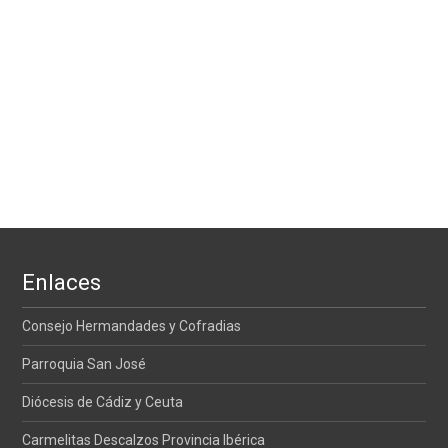
Enlaces
Consejo Hermandades y Cofradias
Parroquia San José
Diócesis de Cádiz y Ceuta
Carmelitas Descalzos Provincia Ibérica