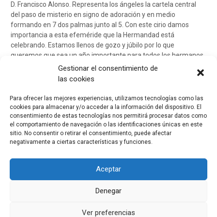
D. Francisco Alonso. Representa los ángeles la cartela central
del paso de misterio en signo de adoración y en medio
formando en 7 dos palmas junto al 5. Con este cirio damos
importancia a esta efeméride que la Hermandad está
celebrando. Estamos llenos de gozo y júbilo por lo que
queremos que sea un año importante para todos los hermanos.
Gestionar el consentimiento de
En el resto de los cirios habrá intenciones de otros hermanos
las cookies
que así lo han solicitado ocurriendo lo mismo en los codales del
paso del Señor de la Paz
Para ofrecer las mejores experiencias, utilizamos tecnologías como las
cookies para almacenar y/o acceder a la información del dispositivo. El
consentimiento de estas tecnologías nos permitirá procesar datos como
.
el comportamiento de navegación o las identificaciones únicas en este
sitio. No consentir o retirar el consentimiento, puede afectar
negativamente a ciertas características y funciones.
Aceptar
Denegar
Ver preferencias