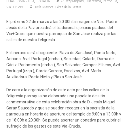
,
,
,
,
CUARESMA 2019
FISCALIA
75PazyAmparo
Cuaresma
Parroquia
Via+Crucis
Lucía Mayoral Pérez de la Lastra
El próximo 22 de marzo a las 20:30h la imagen de Ntro. Padre
Jesús de la Paz presidirá el tradicional ejercicio piadoso del
Via+Crucis que nuestra parroquia de San José realiza por las
calles de nuestra feligresía.
El itinerario será el siguiente: Plaza de San José, Poeta Nieto,
Adriano, Avd. Portugal (drcha.), Sociedad, Colarte, Dama de
Cádiz, Parlamento (drcha.), San Salvador, Campos Elíseos, Avd.
Portugal (izqa.), García Carrera, Escalzos, Avd. María
Auxiliadora, Poeta Nieto y Plaza San José.
De cara a la organización de este acto por las calles de la
feligresía parroquia ha elaborado una papeleta de sitio
conmemorativa de esta celebración obra de D. Jesús Miguel
Garay Saucedo y que se pueden recoger en la sacristía de la
parroquia en horario de apertura del templo de 9:00h a 13:00h y
de 18:00h a 20:30h. Se puede aportar un donativo para cubrir el
sufragio de los gastos de este Vía-Crucis.