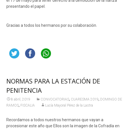
el 17 de mayo para tener derecho a la devolución de la fianza
presentando el papel.
Gracias a todos los hermanos por su colaboración.
NORMAS PARA LA ESTACIÓN DE
PENITENCIA
,
,
8 abril, 2019
CONVOCATORIAS
CUARESMA 2019
DOMINGO DE
,
RAMOS
FISCALIA
Lucía Mayoral Pérez de la Lastra
Recordamos a todos nuestros hermanos que vayan a
procesionar este año que Ellos son la imagen de la Cofradía en