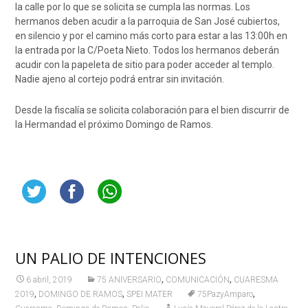
la calle por lo que se solicita se cumpla las normas. Los
hermanos deben acudir a la parroquia de San José cubiertos,
en silencio y por el camino más corto para estar a las 13:00h en
la entrada por la C/Poeta Nieto. Todos los hermanos deberán
acudir con la papeleta de sitio para poder acceder al templo.
Nadie ajeno al cortejo podrá entrar sin invitación.
Desde la fiscalía se solicita colaboración para el bien discurrir de
la Hermandad el próximo Domingo de Ramos.
UN PALIO DE INTENCIONES
,
,
6 abril, 2019
75 ANIVERSARIO
COMUNICACIÓN
CUARESMA
,
,
,
2019
DOMINGO DE RAMOS
SPEI MATER
75PazyAmparo