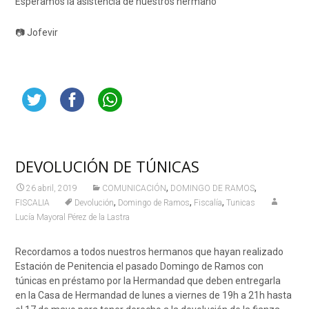
Esperamos la asistencia de nuestros hermano
📷 Jofevir
DEVOLUCIÓN DE TÚNICAS
,
,
26 abril, 2019
COMUNICACIÓN
DOMINGO DE RAMOS
,
,
,
FISCALIA
Devolución
Domingo de Ramos
Fiscalía
Tunicas
Lucía Mayoral Pérez de la Lastra
Recordamos a todos nuestros hermanos que hayan realizado
Estación de Penitencia el pasado Domingo de Ramos con
túnicas en préstamo por la Hermandad que deben entregarla
en la Casa de Hermandad de lunes a viernes de 19h a 21h hasta