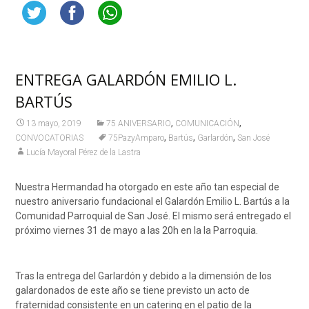
ENTREGA GALARDÓN EMILIO L.
BARTÚS
,
,
13 mayo, 2019
75 ANIVERSARIO
COMUNICACIÓN
,
,
,
CONVOCATORIAS
75PazyAmparo
Bartús
Garlardón
San José
Lucía Mayoral Pérez de la Lastra
Nuestra Hermandad ha otorgado en este año tan especial de
nuestro aniversario fundacional el Galardón Emilio L. Bartús a la
Comunidad Parroquial de San José. El mismo será entregado el
próximo viernes 31 de mayo a las 20h en la la Parroquia.
Tras la entrega del Garlardón y debido a la dimensión de los
galardonados de este año se tiene previsto un acto de
fraternidad consistente en un catering en el patio de la