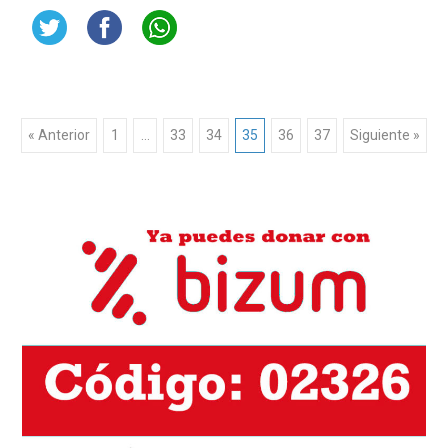
Navegación
« Anterior
1
…
33
34
35
36
37
Siguiente »
de
entradas