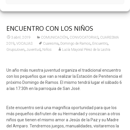
ENCUENTRO CON LOS NIÑOS
,
,
3 abril, 2019
COMUNICACIÓN
CONVOCATORIAS
CUARESMA
,
,
,
,
2019
VOCALIAS
Cuaresma
Domingo de Ramos
Encuentro
,
,
GrupoJoven
Juventud
Niños
Lucía Mayoral Pérez de la Lastra
Un año más nuestra juventud organiza el tradicional encuentro
con los pequeños que van a realizar la Estación de Penitencia el
próximo Domingo de Ramos. El mismo tendrá lugar el sábado 6
a las 17:30h en la parroquia de San José.
Este encuentro será una magnífica oportunidad para que los
más pequeños disfruten de su Hermandad y conozcan a otros
niños que tienen el mismo amor a Jesús de la Paz y su Madre
del Amparo. Tendremos juegos, manualidades, visitaremos la