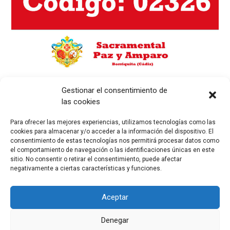
Gestionar el consentimiento de
las cookies
Calendario
Para ofrecer las mejores experiencias, utilizamos tecnologías como las
cookies para almacenar y/o acceder a la información del dispositivo. El
AGOSTO
2026
consentimiento de estas tecnologías nos permitirá procesar datos como
el comportamiento de navegación o las identificaciones únicas en este
sitio. No consentir o retirar el consentimiento, puede afectar
L
M
M
J
V
S
D
negativamente a ciertas características y funciones.
1
2
Aceptar
3
4
5
6
8
9
7
Denegar