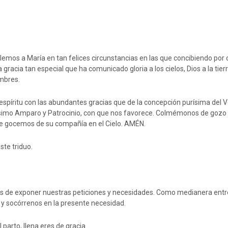
emos a María en tan felices circunstancias en las que concibiendo por
 gracia tan especial que ha comunicado gloria a los cielos, Dios a la tierr
umbres.
spíritu con las abundantes gracias que de la concepción purísima del 
rísimo Amparo y Patrocinio, con que nos favorece. Colmémonos de gozo y
ue gocemos de su compañía en el Cielo. AMÉN.
te triduo.
s de exponer nuestras peticiones y necesidades. Como medianera entre
s y socórrenos en la presente necesidad.
l parto, llena eres de gracia…