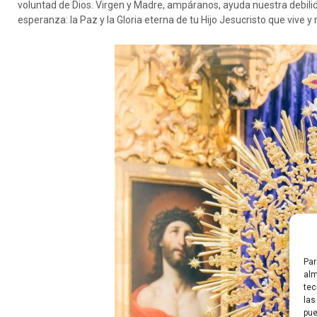
voluntad de Dios. Virgen y Madre, ampáranos, ayuda nuestra debilida
esperanza: la Paz y la Gloria eterna de tu Hijo Jesucristo que vive y 
Par
alm
tec
las
pue