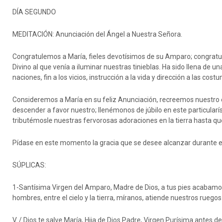
DÍA SEGUNDO
MEDITACIÓN: Anunciación del Ángel a Nuestra Señora.
Congratulemos a María, fieles devotísimos de su Amparo; congratul
Divino al que venía a iluminar nuestras tinieblas. Ha sido llena de una
naciones, fin a los vicios, instrucción a la vida y dirección a las cost
Consideremos a María en su feliz Anunciación, recreemos nuestro e
descender a favor nuestro; llenémonos de júbilo en este particula
tributémosle nuestras fervorosas adoraciones en la tierra hasta q
Pídase en este momento la gracia que se desee alcanzar durante es
SÚPLICAS:
1-Santísima Virgen del Amparo, Madre de Dios, a tus pies acabamo
hombres, entre el cielo y la tierra, míranos, atiende nuestros ruego
V. / Dios te salve María, Hija de Dios Padre, Virgen Purísima antes de