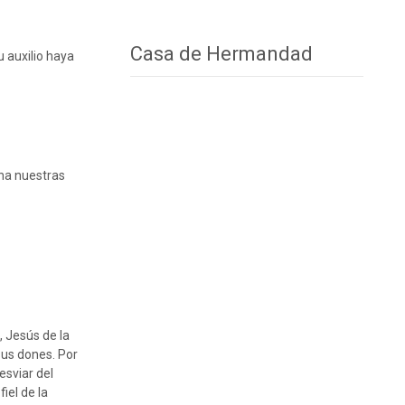
Casa de Hermandad
 auxilio haya
cha nuestras
, Jesús de la
sus dones. Por
esviar del
iel de la