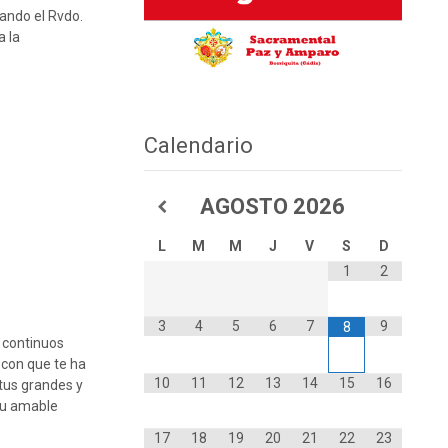
cando el Rvdo.
a la
Calendario
AGOSTO
2026
L
M
M
J
V
S
D
1
2
3
4
5
6
7
9
8
s continuos
 con que te ha
10
11
12
13
14
15
16
tus grandes y
 tu amable
17
18
19
20
21
22
23