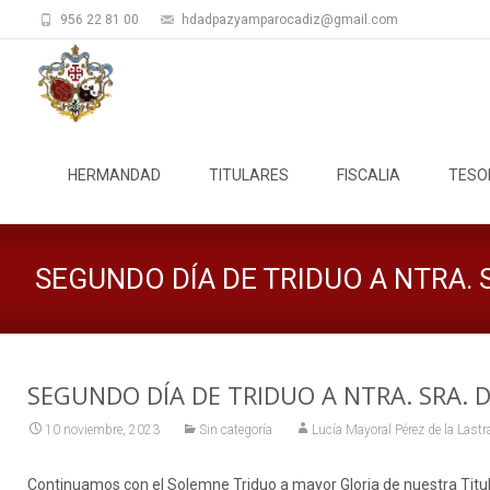
956 22 81 00
hdadpazyamparocadiz@gmail.com
Saltar
al
HERMANDAD
TITULARES
FISCALIA
TESO
contenido
SEGUNDO DÍA DE TRIDUO A NTRA. 
SEGUNDO DÍA DE TRIDUO A NTRA. SRA.
10 noviembre, 2023
Sin categoría
Lucía Mayoral Pérez de la Lastr
Continuamos con el Solemne Triduo a mayor Gloria de nuestra Titular