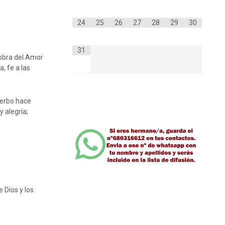
24
25
26
27
28
29
30
31
 obra del Amor
a, fe a las
Verbo hace
 alegría;
 Dios y los