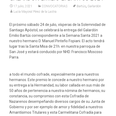
,
17 julio, 2021
CONVOCATORIAS
Bartús
Garlardón
Lucía Mayoral Pérez de la Lastra
El próximo sábado 24 de julio, vísperas de la Solemnidad de
Santiago Apóstol, se celebrará la entrega del Galardón
Emilio Bartús correspondiente a la Semana Santa 2021 a
nuestro hermano D. Manuel Pinteño Fopiani. El acto tendrá
lugar tras la Santa Misa de 21h. en nuestra parroquia de
San José y estará conducido por NHD. Francisco Moscoso
Parra.
a todo el mundo cofrade, especialmente para nuestros
hermanos. Este premio le concede a nuestro hermano por
su entrega a la Hermandad, su labor callada en sus más de
50 años de pertenencia a nuestra nómina de hermanos, su
constancia, su compromiso con esta Cofradía de
Nazarenos desempeñando diversos cargos de su Junta de
Gobierno y por ser ejemplo de amor y fidelidad a nuestros
Amantísimos Titulares y esta Carmelitana Cofradía para