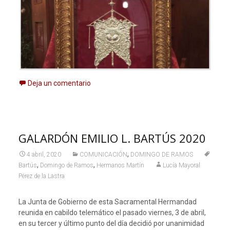
Deja un comentario
GALARDÓN EMILIO L. BARTÚS 2020
,
4 abril, 2020
COMUNICACIÓN
DOMINGO DE RAMOS
,
,
Bartús
Domingo de Ramos
Hermanos Martín
Lucía Mayoral
Pérez de la Lastra
La Junta de Gobierno de esta Sacramental Hermandad
reunida en cabildo telemático el pasado viernes, 3 de abril,
en su tercer y último punto del día decidió por unanimidad