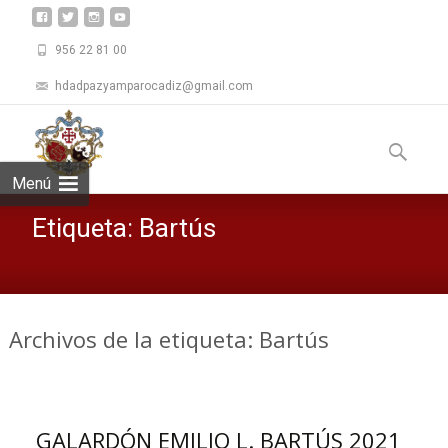
956 22 81 00
hdadpazyamparocadiz@gmail.com
Saltar
al
Buscar:
contenid
Menú
Etiqueta:
Bartús
Archivos de la etiqueta: Bartús
GALARDÓN EMILIO L. BARTÚS 2021