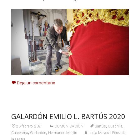
Deja un comentario
GALARDÓN EMILIO L. BARTÚS 2020
,
,
23 febrero, 2021
COMUNICACIÓN
Bartús
Cuadrilla
,
,
Cuaresma
Garlardón
Hermanos Martín
Lucía Mayoral Pérez de
la Lastra