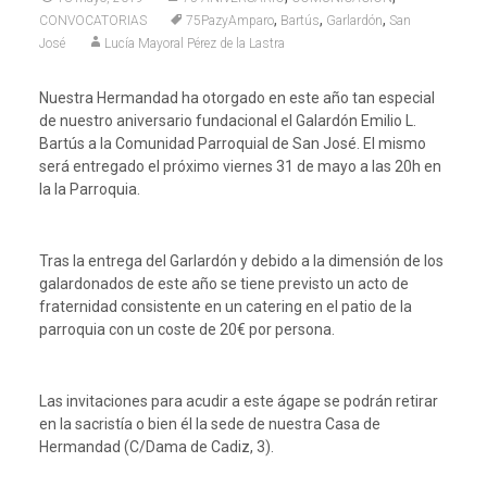
,
,
,
CONVOCATORIAS
75PazyAmparo
Bartús
Garlardón
San
José
Lucía Mayoral Pérez de la Lastra
Nuestra Hermandad ha otorgado en este año tan especial
de nuestro aniversario fundacional el Galardón Emilio L.
Bartús a la Comunidad Parroquial de San José. El mismo
será entregado el próximo viernes 31 de mayo a las 20h en
la la Parroquia.
Tras la entrega del Garlardón y debido a la dimensión de los
galardonados de este año se tiene previsto un acto de
fraternidad consistente en un catering en el patio de la
parroquia con un coste de 20€ por persona.
Las invitaciones para acudir a este ágape se podrán retirar
en la sacristía o bien él la sede de nuestra Casa de
Hermandad (C/Dama de Cadiz, 3).