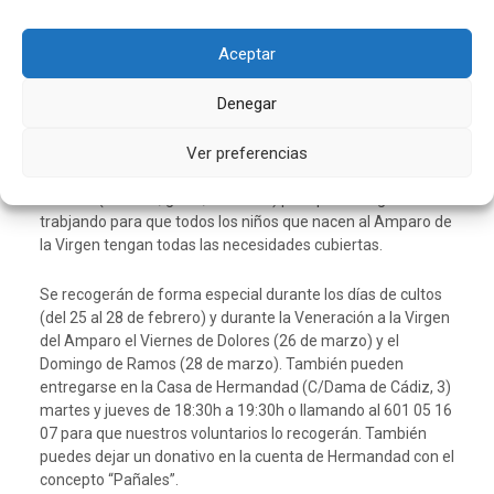
,
Cuaresma
SpeiMater
Lucía Mayoral Pérez de la Lastra
Aceptar
Además de los actos y cultos ya anunciados, nuestra
Hermandad quiere hacerse Caridad, amor al prójimo, esta
Denegar
venidera Cuaresma. Seguimos volcadas con el Proyecto
Ángel que dirige la asociación provida Spei Mater. La
Ver preferencias
Vocalía de Caridad organiza una campaña de recogida de
pañales, alimentos infantiles (potitos, leches…) y productos
de aseo (toallitas, geles, cremas…) para poder seguir
trabjando para que todos los niños que nacen al Amparo de
la Virgen tengan todas las necesidades cubiertas.
Se recogerán de forma especial durante los días de cultos
(del 25 al 28 de febrero) y durante la Veneración a la Virgen
del Amparo el Viernes de Dolores (26 de marzo) y el
Domingo de Ramos (28 de marzo). También pueden
entregarse en la Casa de Hermandad (C/Dama de Cádiz, 3)
martes y jueves de 18:30h a 19:30h o llamando al 601 05 16
07 para que nuestros voluntarios lo recogerán. También
puedes dejar un donativo en la cuenta de Hermandad con el
concepto “Pañales”.