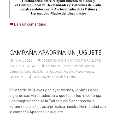
Deja un comentario
CAMPAÑA APADRINA UN JUGUETE
,
,
4 enero, 2020
COMUNICACIÓN
CONVOCATORIAS
SPEI
,
,
,
MATER
VOCALIAS
ApdrinaunJuguete
BolsadeCaridad
,
,
,
,
,
,
Campaña
Caridad
Epifanía
Juguetes
Reparto
ReyesMagos
SpeiMater
Lucía Mayoral Pérez de la Lastra
En la tarde del jueves y de ayer, viernes, volvimos a ser
pajes de sus Majestades para que todos los niños tenga
una mágica noche se la Epifanía del Señor gracias al
esfuerzo que año tras año realiza nuestra Hermandad con
la campaña Apadrina un juguete