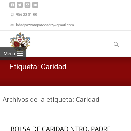
956 22 81 00
hdadpazyamparocadiz@gmail.com
Saltar
al
Buscar:
contenid
Menú
Etiqueta:
Caridad
Archivos de la etiqueta: Caridad
BOLSA DE CARIDAD NTRO. PADRE