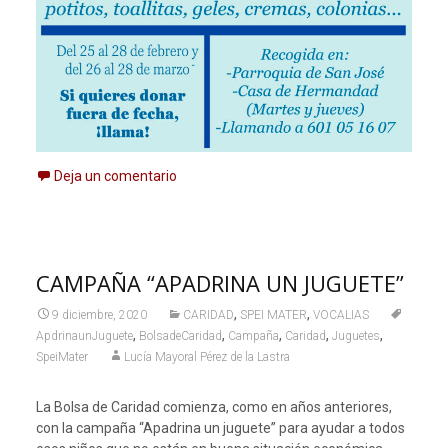
Deja un comentario
CAMPAÑA “APADRINA UN JUGUETE”
,
,
9 diciembre, 2020
CARIDAD
SPEI MATER
VOCALIAS
,
,
,
,
,
ApdrinaunJuguete
BolsadeCaridad
Campaña
Caridad
Juguetes
SpeiMater
Lucía Mayoral Pérez de la Lastra
La Bolsa de Caridad comienza, como en años anteriores,
con la campaña “Apadrina un juguete” para ayudar a todos