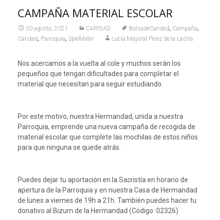
CAMPAÑA MATERIAL ESCOLAR
,
,
30 agosto, 2021
CARIDAD
BolsadeCaridad
Campaña
,
,
Caridad
Parroquia
SpeiMater
Lucía Mayoral Pérez de la Lastra
Nos acercamos a la vuelta al cole y muchos serán los
pequeños que tengan dificultades para completar el
material que necesitan para seguir estudiando.
Por este motivo, nuestra Hermandad, unida a nuestra
Parroquia, emprende una nueva campaña de recogida de
material escolar que complete las mochilas de estos niños
para que ninguna se quede atrás.
Puedes dejar tu aportación en la Sacristía en horario de
apertura de la Parroquia y en nuestra Casa de Hermandad
de lunes a viernes de 19h a 21h. También puedes hacer tu
donativo al Bizum de la Hermandad (Código: 02326)