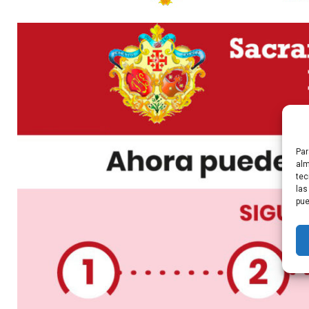
Par
alm
tec
las
pue