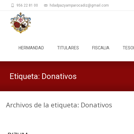
956 22 81 00
hdadpazyamparocadiz@gmail.com
Saltar
al
HERMANDAD
TITULARES
FISCALIA
TESO
contenido
Etiqueta:
Donativos
Archivos de la etiqueta: Donativos