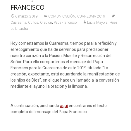
FRANCISCO
,
6 marzo, 2019
COMUNICACIÓN
CUARESMA 2019
,
,
,
Cuaresma
Cultos
Oración
PapaFrancisco
Lucía Mayoral Pérez
de la Lastra
Hoy comenzamos la Cuaresma, tiempo para la reflexión y
el recogimiento que ha de servirnos para predisponer
nuestro corazón a la Pasión, Muerte y Resurrección del
Señor. Para ello compartimos el mensaje del Papa
Francisco para la Cuaresma de este 2019 titulado “La
creación, expectante, está aguardando la manifestación de
los hijos de Dios”, en el que hace un llamado a la conversión
mediante el ayuno, la oración y la limosna.
A continuación, pinchando
aquí
encontrareis el texto
completo del mensaje del Papa Francisco.