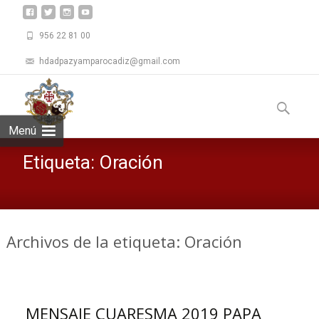
956 22 81 00
hdadpazyamparocadiz@gmail.com
Saltar
al
Buscar:
contenid
Menú
Etiqueta:
Oración
Archivos de la etiqueta: Oración
MENSAJE CUARESMA 2019 PAPA