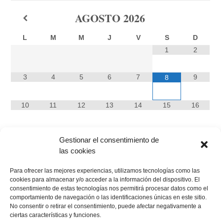
AGOSTO
2026
L
M
M
J
V
S
D
1
2
3
4
5
6
7
9
8
10
11
12
13
14
15
16
17
18
19
20
21
22
23
Gestionar el consentimiento de
las cookies
24
25
26
27
28
29
30
Para ofrecer las mejores experiencias, utilizamos tecnologías como las
cookies para almacenar y/o acceder a la información del dispositivo. El
31
consentimiento de estas tecnologías nos permitirá procesar datos como el
comportamiento de navegación o las identificaciones únicas en este sitio.
No consentir o retirar el consentimiento, puede afectar negativamente a
ciertas características y funciones.