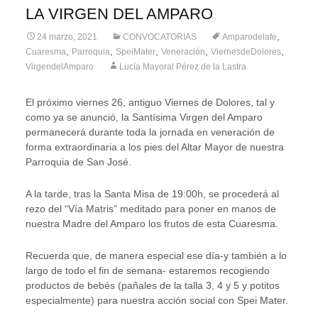
LA VIRGEN DEL AMPARO
,
24 marzo, 2021
CONVOCATORIAS
Amparodelafe
,
,
,
,
,
Cuaresma
Parroquia
SpeiMater
Veneración
ViernesdeDolores
VirgendelAmparo
Lucía Mayoral Pérez de la Lastra
El próximo viernes 26, antiguo Viernes de Dolores, tal y
como ya se anunció, la Santísima Virgen del Amparo
permanecerá durante toda la jornada en veneración de
forma extraordinaria a los pies del Altar Mayor de nuestra
Parroquia de San José.
A la tarde, tras la Santa Misa de 19:00h, se procederá al
rezo del “Vía Matris” meditado para poner en manos de
nuestra Madre del Amparo los frutos de esta Cuaresma.
Recuerda que, de manera especial ese día-y también a lo
largo de todo el fin de semana- estaremos recogiendo
productos de bebés (pañales de la talla 3, 4 y 5 y potitos
especialmente) para nuestra acción social con Spei Mater.