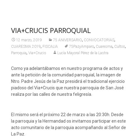
VIA+CRUCIS PARROQUIAL
,
,
12 marzo, 2019
75 ANIVERSARIO
CONVOCATORIAS
,
,
,
,
CUARESMA 2019
FISCALIA
75PazyAmparo
Cuaresma
Cultos
,
Parroquia
Via+Crucis
Lucía Mayoral Pérez de la Lastra
Como ya adelantábamos en nuestro programa de actos y
ante la petición de la comunidad parroquial, la imagen de
Ntro. Padre Jesús de la Paz presidirá el tradicional ejercicio
piadoso del Via+Crucis que nuestra parroquia de San José
realiza por las calles de nuestra feligresía.
El mismo será el próximo 22 de marzo a las 20:30h. Desde
la parroquia y la Hermandad os invitamos participar en este
acto comunitario de la parroquia acompañando al Señor de
La Paz.