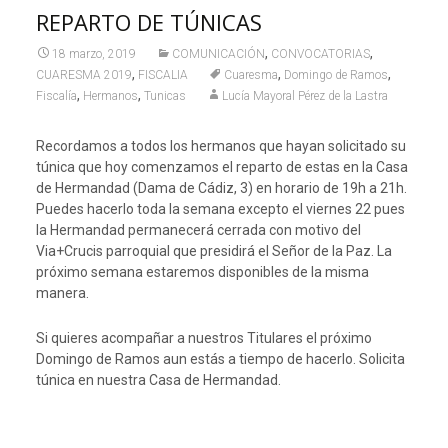
REPARTO DE TÚNICAS
,
,
18 marzo, 2019
COMUNICACIÓN
CONVOCATORIAS
,
,
,
CUARESMA 2019
FISCALIA
Cuaresma
Domingo de Ramos
,
,
Fiscalía
Hermanos
Tunicas
Lucía Mayoral Pérez de la Lastra
Recordamos a todos los hermanos que hayan solicitado su
túnica que hoy comenzamos el reparto de estas en la Casa
de Hermandad (Dama de Cádiz, 3) en horario de 19h a 21h.
Puedes hacerlo toda la semana excepto el viernes 22 pues
la Hermandad permanecerá cerrada con motivo del
Via+Crucis parroquial que presidirá el Señor de la Paz. La
próximo semana estaremos disponibles de la misma
manera.
Si quieres acompañar a nuestros Titulares el próximo
Domingo de Ramos aun estás a tiempo de hacerlo. Solicita
túnica en nuestra Casa de Hermandad.