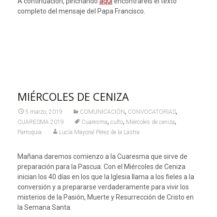
A continuación, pinchando
aquí
encontrareis el texto
completo del mensaje del Papa Francisco.
MIÉRCOLES DE CENIZA
,
,
5 marzo, 2019
COMUNICACIÓN
CONVOCATORIAS
,
,
,
CUARESMA 2019
Cuaresma
culto
Miércoles de ceniza
Parroquia
Lucía Mayoral Pérez de la Lastra
Mañana daremos comienzo a la Cuaresma que sirve de
preparación para la Pascua. Con el Miércoles de Ceniza
inician los 40 días en los que la Iglesia llama a los fieles a la
conversión y a prepararse verdaderamente para vivir los
misterios de la Pasión, Muerte y Resurrección de Cristo en
la Semana Santa.