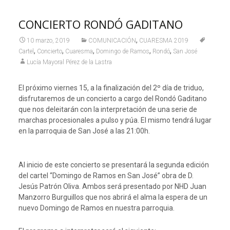
CONCIERTO RONDÓ GADITANO
,
10 marzo, 2019
COMUNICACIÓN
CUARESMA 2019
,
,
,
,
,
Cartel
Concierto
Cuaresma
Domingo de Ramos
Rondó
San José
Lucía Mayoral Pérez de la Lastra
El próximo viernes 15, a la finalización del 2º día de triduo,
disfrutaremos de un concierto a cargo del Rondó Gaditano
que nos deleitarán con la interpretación de una serie de
marchas procesionales a pulso y púa. El mismo tendrá lugar
en la parroquia de San José a las 21:00h.
Al inicio de este concierto se presentará la segunda edición
del cartel “Domingo de Ramos en San José” obra de D.
Jesús Patrón Oliva. Ambos será presentado por NHD Juan
Manzorro Burguillos que nos abrirá el alma la espera de un
nuevo Domingo de Ramos en nuestra parroquia.