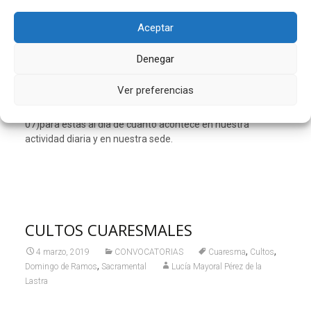
medio de comunicación de la Parroquia, pertenezcan o no a
algún grupo de la misma, y deseen recibir las noticias de la
Aceptar
Parroquia deben enviar un Whatsapp al 679115677 que se
ha creado para este uso exclusivo.
Denegar
Ver preferencias
Animamos a todos nuestros hermanos a unirse a esta
comunicación como al número de la Hermandad (6010516
07)para estas al día de cuanto acontece en nuestra
actividad diaria y en nuestra sede.
CULTOS CUARESMALES
,
,
4 marzo, 2019
CONVOCATORIAS
Cuaresma
Cultos
,
Domingo de Ramos
Sacramental
Lucía Mayoral Pérez de la
Lastra