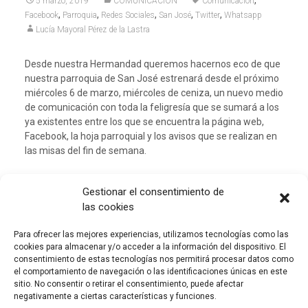
,
5 marzo, 2019
COMUNICACIÓN
Comunicación
,
,
,
,
,
Facebook
Parroquia
Redes Sociales
San José
Twitter
Whatsapp
Lucía Mayoral Pérez de la Lastra
Desde nuestra Hermandad queremos hacernos eco de que
nuestra parroquia de San José estrenará desde el próximo
miércoles 6 de marzo, miércoles de ceniza, un nuevo medio
de comunicación con toda la feligresía que se sumará a los
ya existentes entre los que se encuentra la página web,
Facebook, la hoja parroquial y los avisos que se realizan en
las misas del fin de semana.
Gestionar el consentimiento de
Se trata de una comunicación vía Whatsapp y a través de
las cookies
los mensajes de difusión todo aquel que lo desee recibirá
en su móvil particularmente un mensaje con las
Para ofrecer las mejores experiencias, utilizamos tecnologías como las
comunicaciones, noticias, recordatorios de las
cookies para almacenar y/o acceder a la información del dispositivo. El
celebraciones, reflexiones, etc. de la Parroquia.
consentimiento de estas tecnologías nos permitirá procesar datos como
el comportamiento de navegación o las identificaciones únicas en este
sitio. No consentir o retirar el consentimiento, puede afectar
negativamente a ciertas características y funciones.
Para todos aquellas personas que quieran sumarse a este