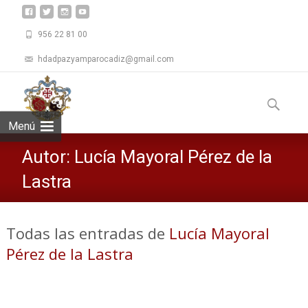
956 22 81 00
hdadpazyamparocadiz@gmail.com
Saltar
al
Buscar:
contenid
Menú
Autor:
Lucía Mayoral Pérez de la
Lastra
Todas las entradas de
Lucía Mayoral
Pérez de la Lastra