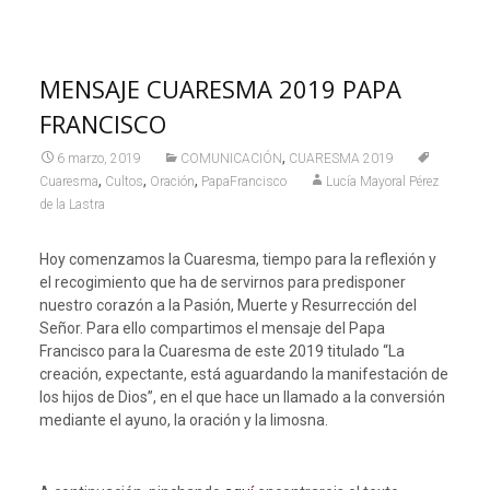
MENSAJE CUARESMA 2019 PAPA
FRANCISCO
,
6 marzo, 2019
COMUNICACIÓN
CUARESMA 2019
,
,
,
Cuaresma
Cultos
Oración
PapaFrancisco
Lucía Mayoral Pérez
de la Lastra
Hoy comenzamos la Cuaresma, tiempo para la reflexión y
el recogimiento que ha de servirnos para predisponer
nuestro corazón a la Pasión, Muerte y Resurrección del
Señor. Para ello compartimos el mensaje del Papa
Francisco para la Cuaresma de este 2019 titulado “La
creación, expectante, está aguardando la manifestación de
los hijos de Dios”, en el que hace un llamado a la conversión
mediante el ayuno, la oración y la limosna.