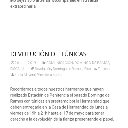
¡No dejes solo al Señor! ¡Acompáñalo en su salida
extraordinaria!
DEVOLUCIÓN DE TÚNICAS
,
,
26 abril, 2019
COMUNICACIÓN
DOMINGO DE RAMOS
,
,
,
FISCALIA
Devolución
Domingo de Ramos
Fiscalía
Tunicas
Lucía Mayoral Pérez de la Lastra
Recordamos a todos nuestros hermanos que hayan
realizado Estación de Penitencia el pasado Domingo de
Ramos con túnicas en préstamo por la Hermandad que
deben entregarla en la Casa de Hermandad de lunes a
viernes de 19h a 21h hasta el 17 de mayo para tener
derecho a la devolución de la fianza presentando el papel.