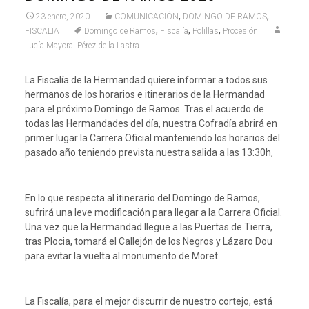
,
,
23 enero, 2020
COMUNICACIÓN
DOMINGO DE RAMOS
,
,
,
FISCALIA
Domingo de Ramos
Fiscalía
Polillas
Procesión
Lucía Mayoral Pérez de la Lastra
La Fiscalía de la Hermandad quiere informar a todos sus
hermanos de los horarios e itinerarios de la Hermandad
para el próximo Domingo de Ramos. Tras el acuerdo de
todas las Hermandades del día, nuestra Cofradía abrirá en
primer lugar la Carrera Oficial manteniendo los horarios del
pasado año teniendo prevista nuestra salida a las 13:30h,
En lo que respecta al itinerario del Domingo de Ramos,
sufrirá una leve modificación para llegar a la Carrera Oficial.
Una vez que la Hermandad llegue a las Puertas de Tierra,
tras Plocia, tomará el Callejón de los Negros y Lázaro Dou
para evitar la vuelta al monumento de Moret.
La Fiscalía, para el mejor discurrir de nuestro cortejo, está