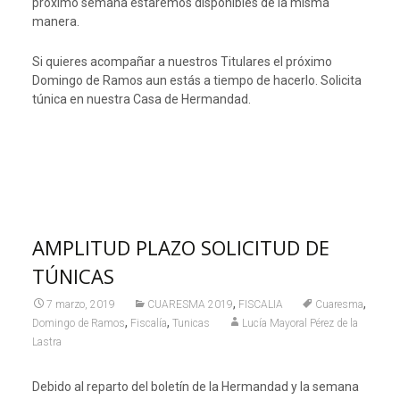
próximo semana estaremos disponibles de la misma
manera.
Si quieres acompañar a nuestros Titulares el próximo
Domingo de Ramos aun estás a tiempo de hacerlo. Solicita
túnica en nuestra Casa de Hermandad.
AMPLITUD PLAZO SOLICITUD DE
TÚNICAS
,
,
7 marzo, 2019
CUARESMA 2019
FISCALIA
Cuaresma
,
,
Domingo de Ramos
Fiscalía
Tunicas
Lucía Mayoral Pérez de la
Lastra
Debido al reparto del boletín de la Hermandad y la semana