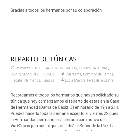
Gracias a todos los hermanos por su colaboración.
REPARTO DE TÚNICAS
,
,
18 marzo, 2019
COMUNICACIÓN
CONVOCATORIAS
,
,
,
CUARESMA 2019
FISCALIA
Cuaresma
Domingo de Ramos
,
,
Fiscalía
Hermanos
Tunicas
Lucía Mayoral Pérez de la Lastra
Recordamos a todos los hermanos que hayan solicitado su
túnica que hoy comenzamos el reparto de estas en la Casa
de Hermandad (Dama de Cádiz, 3) en horario de 19h a 21h.
Puedes hacerlo toda la semana excepto el viernes 22 pues
la Hermandad permanecerá cerrada con motivo del
Via+Crucis parroquial que presidirá el Señor de la Paz. La