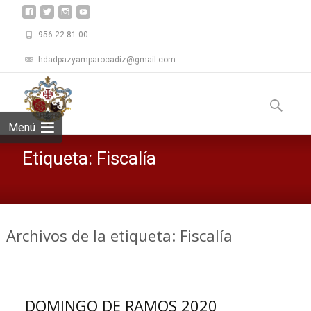
956 22 81 00
hdadpazyamparocadiz@gmail.com
Saltar
al
Buscar:
contenid
Menú
Etiqueta:
Fiscalía
Archivos de la etiqueta: Fiscalía
DOMINGO DE RAMOS 2020