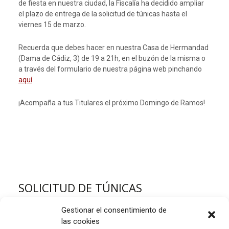
de fiesta en nuestra ciudad, la Fiscalía ha decidido ampliar
el plazo de entrega de la solicitud de túnicas hasta el
viernes 15 de marzo.
Recuerda que debes hacer en nuestra Casa de Hermandad
(Dama de Cádiz, 3) de 19 a 21h, en el buzón de la misma o
a través del formulario de nuestra página web pinchando
aquí
¡Acompaña a tus Titulares el próximo Domingo de Ramos!
SOLICITUD DE TÚNICAS
,
26 febrero, 2019
FISCALIA
Cuaresma
Domingo de
Gestionar el consentimiento de
,
,
,
Ramos
Fiscalía
Reparto
Tunicas
Lucía Mayoral Pérez de la
las cookies
Lastra