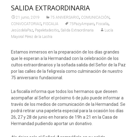
SALIDA EXTRAORDINARIA
,
,
21 junio, 2019
75 ANIVERSARIO
COMUNICACIÓN
,
,
,
CONVOCATORIAS
FISCALIA
75PazyAmparo
Fiscalía
,
,
JesúsdelaPaz
Papeletadesitio
Salida Extraordinaria
Lucía
Mayoral Pérez de la Lastra
Estamos inmersos en la preparación de los días grandes
que le esperan a la Hermandad con la celebración de los
cultos extraordinarios y la soñada salida del Señor de la Paz
por las calles de la feligresía como culminación de nuestro
75 aniversario fundacional.
La fiscalía informa que todos los hermanos que deseen
acompañar al Señor el próximo 6 de julio puede informar a
través de los medios de comunicación de la Hermandad. Se
podrá retirar una papeleta especial para la ocasión los días
26, 27 y 28 de junio en horario de 19h a 21 en la Casa de
Hermandad pudiendo aportar un donativo.