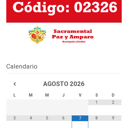
Calendario
AGOSTO
2026
L
M
M
J
V
S
D
1
2
3
4
5
6
8
9
7