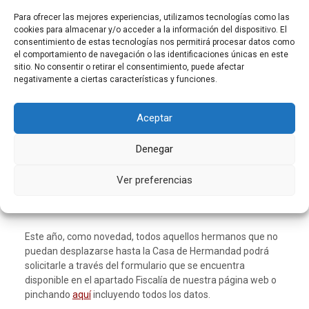
Para ofrecer las mejores experiencias, utilizamos tecnologías como las
Ya se vislumbra la Cuaresma y, con ello, un nuevo Domingo
cookies para almacenar y/o acceder a la información del dispositivo. El
consentimiento de estas tecnologías nos permitirá procesar datos como
de Ramos. La Fiscalía está ya trabajando para la Estación
el comportamiento de navegación o las identificaciones únicas en este
de Penitencia y es por eso que a lo largo de esta semana
sitio. No consentir o retirar el consentimiento, puede afectar
llegaran a los hogares de nuestros hermanos el boletín así
negativamente a ciertas características y funciones.
como toda la información relativa a la solicitud de túnicas.
Aceptar
Todos aquellos que deseen acompañar a nuestros
Titulares en la próxima salida procesional deberá entregar
la solicitud debidamente cumplimentada en nuestra Casa
Denegar
de Hermandad (C/Dama de Cádiz, nº3) de lunes a viernes
en horario de 19h. a 21h o en el buzón de la misma. Las
Ver preferencias
solicitudes deberán estar en poder de la Hermandad antes
del 11 de marzo.
Este año, como novedad, todos aquellos hermanos que no
puedan desplazarse hasta la Casa de Hermandad podrá
solicitarle a través del formulario que se encuentra
disponible en el apartado Fiscalía de nuestra página web o
pinchando
aquí
incluyendo todos los datos.