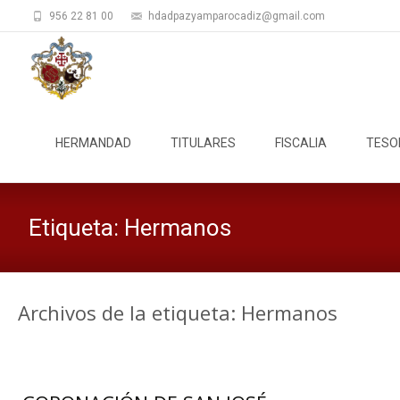
956 22 81 00
hdadpazyamparocadiz@gmail.com
Saltar
al
HERMANDAD
TITULARES
FISCALIA
TESO
contenido
Etiqueta:
Hermanos
Archivos de la etiqueta: Hermanos