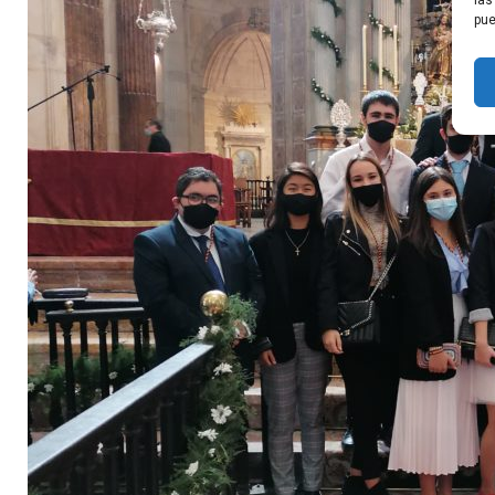
las
pue