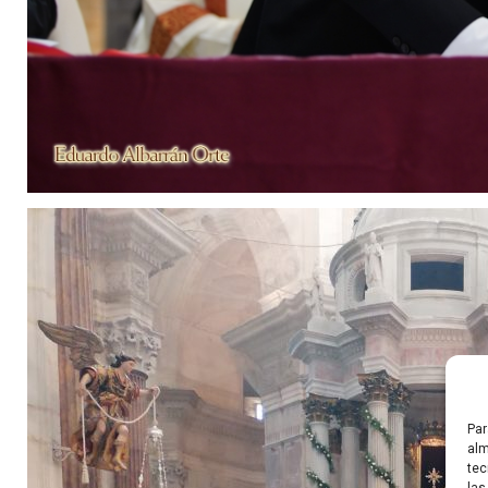
Par
alm
tec