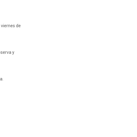
 viernes de
eserva y
a.