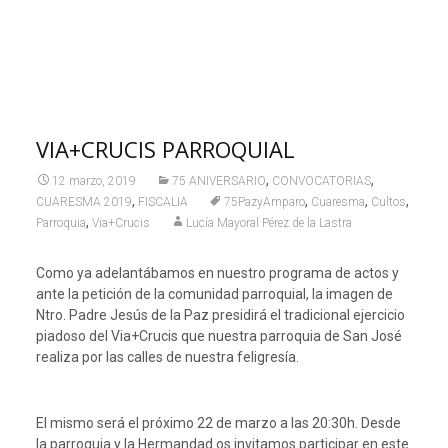
VIA+CRUCIS PARROQUIAL
,
,
12 marzo, 2019
75 ANIVERSARIO
CONVOCATORIAS
,
,
,
,
CUARESMA 2019
FISCALIA
75PazyAmparo
Cuaresma
Cultos
,
Parroquia
Via+Crucis
Lucía Mayoral Pérez de la Lastra
Como ya adelantábamos en nuestro programa de actos y
ante la petición de la comunidad parroquial, la imagen de
Ntro. Padre Jesús de la Paz presidirá el tradicional ejercicio
piadoso del Via+Crucis que nuestra parroquia de San José
realiza por las calles de nuestra feligresía.
El mismo será el próximo 22 de marzo a las 20:30h. Desde
la parroquia y la Hermandad os invitamos participar en este