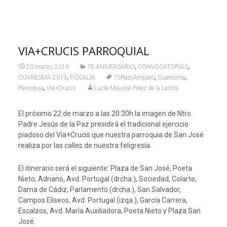
VIA+CRUCIS PARROQUIAL
,
,
20 marzo, 2019
75 ANIVERSARIO
CONVOCATORIAS
,
,
,
CUARESMA 2019
FISCALIA
75PazyAmparo
Cuaresma
,
Parroquia
Via+Crucis
Lucía Mayoral Pérez de la Lastra
El próximo 22 de marzo a las 20:30h la imagen de Ntro.
Padre Jesús de la Paz presidirá el tradicional ejercicio
piadoso del Via+Crucis que nuestra parroquia de San José
realiza por las calles de nuestra feligresía.
El itinerario será el siguiente: Plaza de San José, Poeta
Nieto, Adriano, Avd. Portugal (drcha.), Sociedad, Colarte,
Dama de Cádiz, Parlamento (drcha.), San Salvador,
Campos Elíseos, Avd. Portugal (izqa.), García Carrera,
Escalzos, Avd. María Auxiliadora, Poeta Nieto y Plaza San
José.