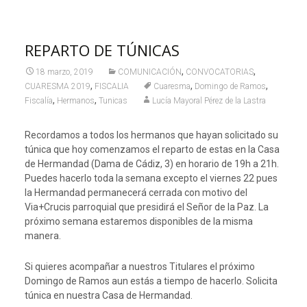
REPARTO DE TÚNICAS
,
,
18 marzo, 2019
COMUNICACIÓN
CONVOCATORIAS
,
,
,
CUARESMA 2019
FISCALIA
Cuaresma
Domingo de Ramos
,
,
Fiscalía
Hermanos
Tunicas
Lucía Mayoral Pérez de la Lastra
Recordamos a todos los hermanos que hayan solicitado su
túnica que hoy comenzamos el reparto de estas en la Casa
de Hermandad (Dama de Cádiz, 3) en horario de 19h a 21h.
Puedes hacerlo toda la semana excepto el viernes 22 pues
la Hermandad permanecerá cerrada con motivo del
Via+Crucis parroquial que presidirá el Señor de la Paz. La
próximo semana estaremos disponibles de la misma
manera.
Si quieres acompañar a nuestros Titulares el próximo
Domingo de Ramos aun estás a tiempo de hacerlo. Solicita
túnica en nuestra Casa de Hermandad.