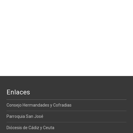
Enlaces
Consejo Hermandades y Cofradias
Parroquia San José
Diócesis de Cádiz y Ceuta