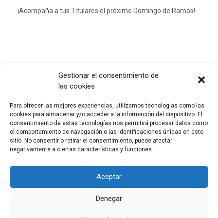
¡Acompaña a tus Titulares el próximo Domingo de Ramos!
Gestionar el consentimiento de
las cookies
SOLICITUD DE TÚNICAS
Para ofrecer las mejores experiencias, utilizamos tecnologías como las
,
26 febrero, 2019
FISCALIA
Cuaresma
Domingo de
cookies para almacenar y/o acceder a la información del dispositivo. El
,
,
,
Ramos
Fiscalía
Reparto
Tunicas
Lucía Mayoral Pérez de la
consentimiento de estas tecnologías nos permitirá procesar datos como
Lastra
el comportamiento de navegación o las identificaciones únicas en este
sitio. No consentir o retirar el consentimiento, puede afectar
negativamente a ciertas características y funciones.
Ya se vislumbra la Cuaresma y, con ello, un nuevo Domingo
de Ramos. La Fiscalía está ya trabajando para la Estación
de Penitencia y es por eso que a lo largo de esta semana
Aceptar
llegaran a los hogares de nuestros hermanos el boletín así
como toda la información relativa a la solicitud de túnicas.
Denegar
Todos aquellos que deseen acompañar a nuestros