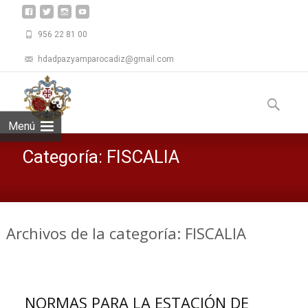
956 22 81 00
hdadpazyamparocadiz@gmail.com
Saltar
al
Buscar:
contenid
Menú
Categoría:
FISCALIA
Archivos de la categoría: FISCALIA
NORMAS PARA LA ESTACIÓN DE