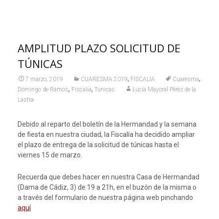
AMPLITUD PLAZO SOLICITUD DE
TÚNICAS
,
,
7 marzo, 2019
CUARESMA 2019
FISCALIA
Cuaresma
,
,
Domingo de Ramos
Fiscalía
Tunicas
Lucía Mayoral Pérez de la
Lastra
Debido al reparto del boletín de la Hermandad y la semana
de fiesta en nuestra ciudad, la Fiscalía ha decidido ampliar
el plazo de entrega de la solicitud de túnicas hasta el
viernes 15 de marzo.
Recuerda que debes hacer en nuestra Casa de Hermandad
(Dama de Cádiz, 3) de 19 a 21h, en el buzón de la misma o
a través del formulario de nuestra página web pinchando
aquí